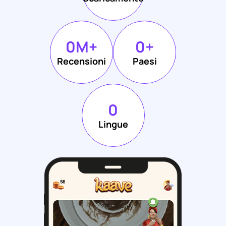
0
M+
0
+
Recensioni
Paesi
0
Lingue