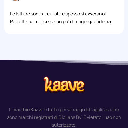
Le letture sono accurate e spesso si avverano!
Perfetta per chi cerca un po’ di magia quotidiana.️
Il marchio Kaave e tutti i personaggi dell'applicazione
sono marchi registrati di Didilabs BV. È vietato l'uso non
autorizzato.