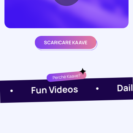
SCARICARE KAAVE
Perché Kaave?
Daily H
Fun Videos
•