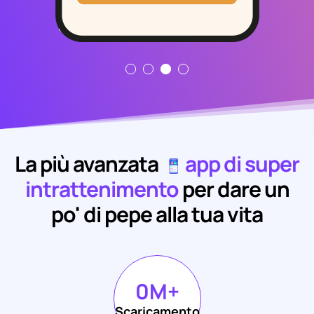
La più avanzata
app di super
intrattenimento
per dare un
po' di pepe alla tua vita
0
M+
Scaricamento